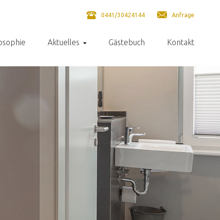
0441/30424144
Anfrage
osophie
Aktuelles
Gästebuch
Kontakt