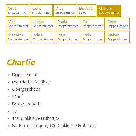
Oscar
Käthe
Otto
Elisabeth
Charlie
Einzelzimmer
Einzelzimmer
Einzelzimmer
Suite
Doppelzimmer
Max
Jackie
Paula
Carl
Coco
Doppelzimmer
Doppelzimmer
Doppelzimmer
Doppelzimmer
Doppelzimmer
Marietta
Indira
Raja
Frida
Walter
Doppelzimmer
Doppelzimmer
Doppelzimmer
Doppelzimmer
Doppelzimmer
Charlie
Doppelzimmer
reduzierter Fabrikstil
Obergeschoss
2
21 m
Boxspringbett
TV
140 € inklusive Frühstück
Bei Einzelbelegung 120 € inklusive Frühstück