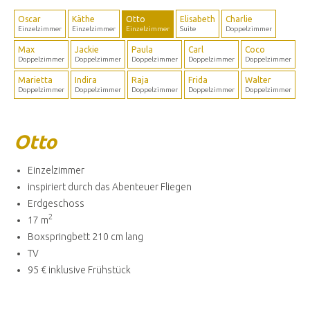
Oscar
Käthe
Otto
Elisabeth
Charlie
Einzelzimmer
Einzelzimmer
Einzelzimmer
Suite
Doppelzimmer
Max
Jackie
Paula
Carl
Coco
Doppelzimmer
Doppelzimmer
Doppelzimmer
Doppelzimmer
Doppelzimmer
Marietta
Indira
Raja
Frida
Walter
Doppelzimmer
Doppelzimmer
Doppelzimmer
Doppelzimmer
Doppelzimmer
Otto
Einzelzimmer
inspiriert durch das Abenteuer Fliegen
Erdgeschoss
2
17 m
Boxspringbett 210 cm lang
TV
95 € inklusive Frühstück