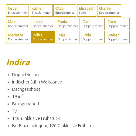
Oscar
Käthe
Otto
Elisabeth
Charlie
Einzelzimmer
Einzelzimmer
Einzelzimmer
Suite
Doppelzimmer
Max
Jackie
Paula
Carl
Coco
Doppelzimmer
Doppelzimmer
Doppelzimmer
Doppelzimmer
Doppelzimmer
Marietta
Indira
Raja
Frida
Walter
Doppelzimmer
Doppelzimmer
Doppelzimmer
Doppelzimmer
Doppelzimmer
Indira
Doppelzimmer
indischer Stil in Weißtönen
Dachgeschoss
2
19 m
Boxspringbett
TV
140 € inklusive Frühstück
Bei Einzelbelegung 120 € inklusive Frühstück